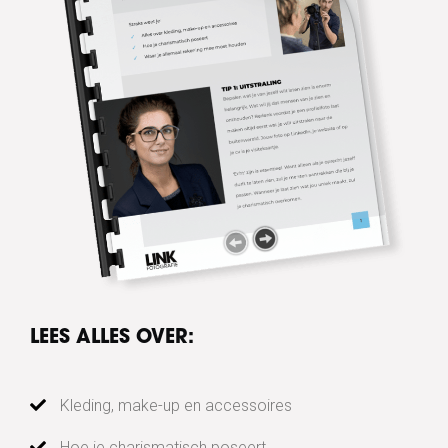
LEES ALLES OVER:
Kleding, make-up en accessoires
Hoe je charismatisch poseert