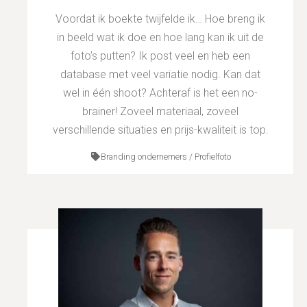
Voordat ik boekte twijfelde ik… Hoe breng ik
in beeld wat ik doe en hoe lang kan ik uit de
foto’s putten? Ik post veel en heb een
database met veel variatie nodig. Kan dat
wel in één shoot? Achteraf is het een no-
brainer! Zoveel materiaal, zoveel
verschillende situaties en prijs-kwaliteit is top.
Branding ondernemers / Profielfoto