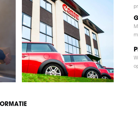
p
G
M
m
P
W
op
FORMATIE