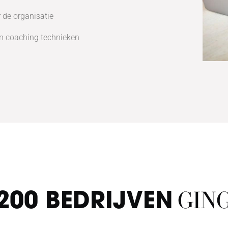
 de organisatie
n coaching technieken
GING
200 BEDRIJVEN