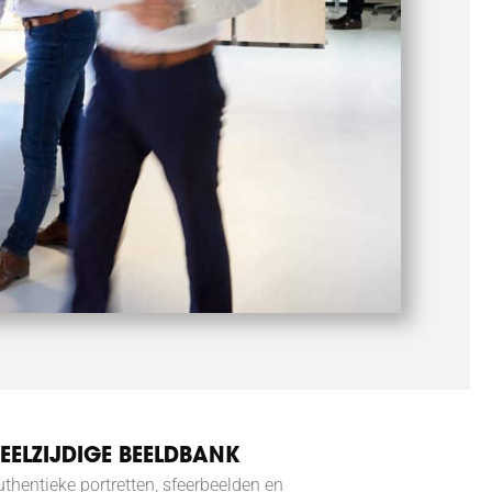
EELZIJDIGE BEELDBANK
uthentieke portretten, sfeerbeelden en