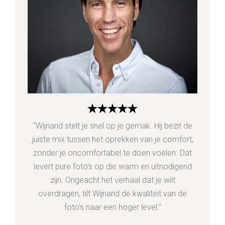
"Wijnand stelt je snel op je gemak. Hij bezit de
juiste mix tussen het oprekken van je comfort,
zonder je oncomfortabel te doen voelen. Dat
levert pure foto's op die warm en uitnodigend
zijn. Ongeacht het verhaal dat je wilt
overdragen, tilt Wijnand de kwaliteit van de
foto's naar een hoger level."