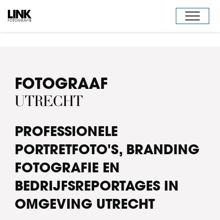
Door
Toggle 
naar
de
hoofd
inhoud
FOTOGRAAF
UTRECHT
PROFESSIONELE
PORTRETFOTO'S, BRANDING
FOTOGRAFIE EN
BEDRIJFSREPORTAGES IN
OMGEVING UTRECHT