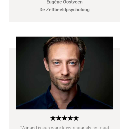
Eugène Oostveen
De Zelfbeeldpsycholoog
"Wijnand is een ware kunstenaar als het gaat