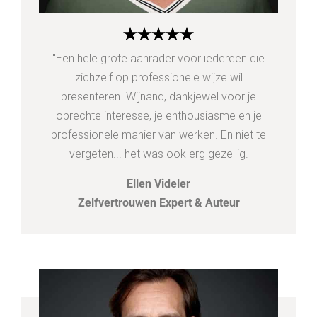
"Een hele grote aanrader voor iedereen die
zichzelf op professionele wijze wil
presenteren. Wijnand, dankjewel voor je
oprechte interesse, je enthousiasme en je
professionele manier van werken. En niet te
vergeten... het was ook erg gezellig.
Ellen Videler
Zelfvertrouwen Expert & Auteur