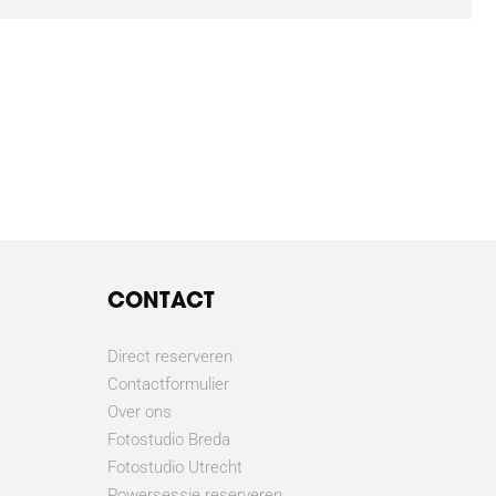
CONTACT
Direct reserveren
Contactformulier
Over ons
Fotostudio Breda
Fotostudio Utrecht
Powersessie reserveren