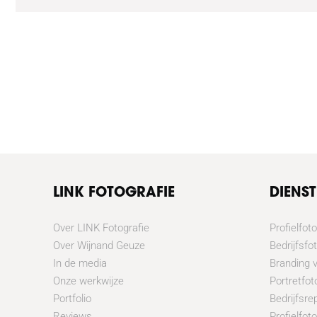
LINK FOTOGRAFIE
DIENS
Over LINK Fotografie
Profielfoto
Over Wijnand Geuze
Bedrijfsfo
In de media
Branding 
Onze werkwijze
Portretfot
Portfolio
Bedrijfsre
Reviews
Profielfot