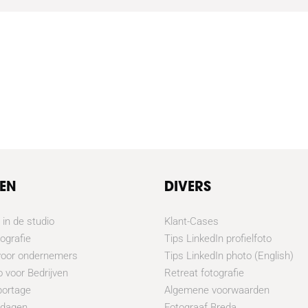
TEN
DIVERS
 in de studio
Klant-Cases
tografie
Tips LinkedIn profielfoto
voor ondernemers
Tips LinkedIn photo (English)
o voor Bedrijven
Retreat fotografie
portage
Algemene voorwaarden
odagen
Fotograaf Breda