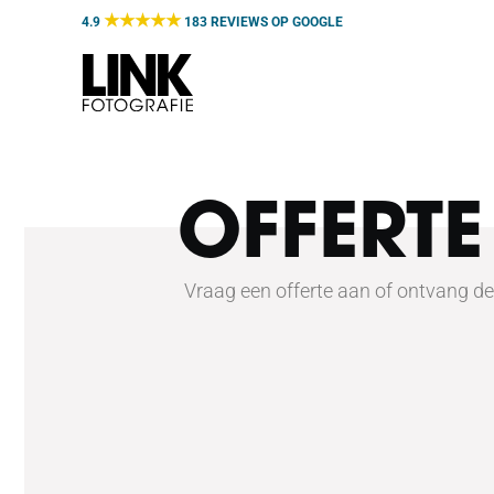
Door
★★★★★
4.9
183 REVIEWS OP
GOOGLE
naar
de
hoofd
inhoud
OFFERT
Vraag een offerte aan of ontvang de