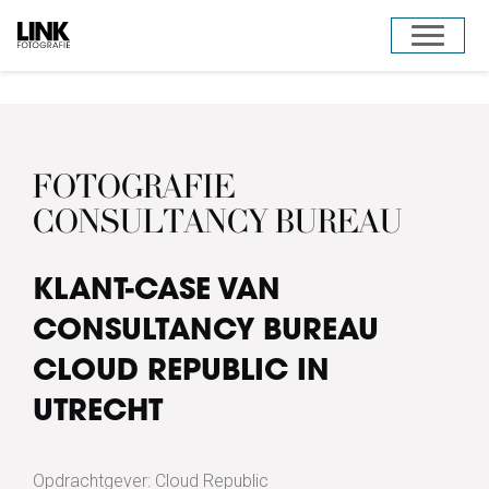
Door
Toggle 
naar
de
hoofd
inhoud
FOTOGRAFIE
CONSULTANCY BUREAU
KLANT-CASE VAN
CONSULTANCY BUREAU
CLOUD REPUBLIC IN
UTRECHT
Opdrachtgever: Cloud Republic