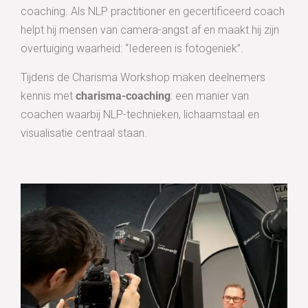
coaching. Als NLP practitioner en gecertificeerd coach
helpt hij mensen van camera-angst af en maakt hij zijn
overtuiging waarheid: “Iedereen is fotogeniek”.
Tijdens de Charisma Workshop maken deelnemers
kennis met
charisma-coaching
: een manier van
coachen waarbij NLP-technieken, lichaamstaal en
visualisatie centraal staan.