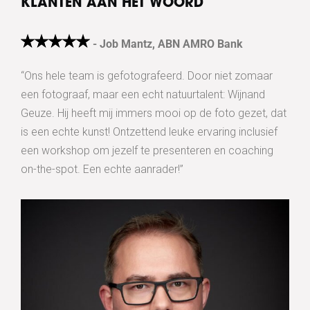
KLANTEN AAN HET WOORD
- Job Mantz, ABN AMRO Bank
“Ons hele team is gefotografeerd. Door niet zomaar
een fotograaf, maar een echt natuurtalent: Wijnand
Geuze. Hij heeft mij immers mooi op de foto gezet, dat
is een echte kunst! Ontzettend leuke ervaring inclusief
een workshop om jezelf te presenteren en coaching
on-the-spot. Een echte aanrader!”