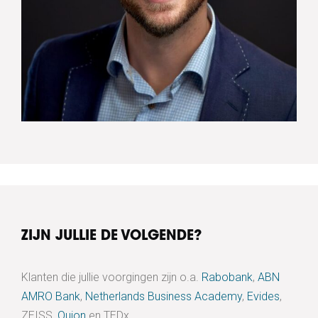
ZIJN JULLIE DE VOLGENDE?
Klanten die jullie voorgingen zijn o.a.
Rabobank
,
ABN
AMRO Bank
,
Netherlands Business Academy
,
Evides
,
ZEISS,
Quion
en TEDx.