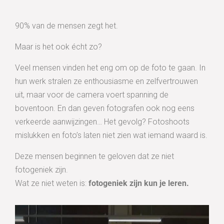
90% van de mensen zegt het.
Maar is het ook écht zo?
Veel mensen vinden het eng om op de foto te gaan. In
hun werk stralen ze enthousiasme en zelfvertrouwen
uit, maar voor de camera voert spanning de
boventoon. En dan geven fotografen ook nog eens
verkeerde aanwijzingen… Het gevolg? Fotoshoots
mislukken en foto’s laten niet zien wat iemand waard is.
Deze mensen beginnen te geloven dat ze niet
fotogeniek zijn.
Wat ze niet weten is:
fotogeniek zijn kun je leren.