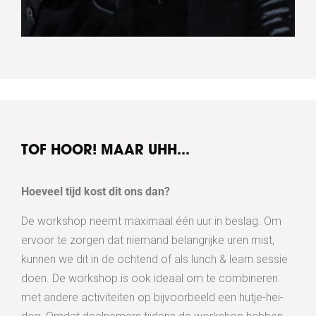
TOF HOOR! MAAR UHH...
Hoeveel tijd kost dit ons dan?
De workshop neemt maximaal één uur in beslag. Om
ervoor te zorgen dat niemand belangrijke uren mist,
kunnen we dit in de ochtend of als lunch & learn sessie
doen. De workshop is ook ideaal om te combineren
met andere activiteiten op bijvoorbeeld een hutje-hei-