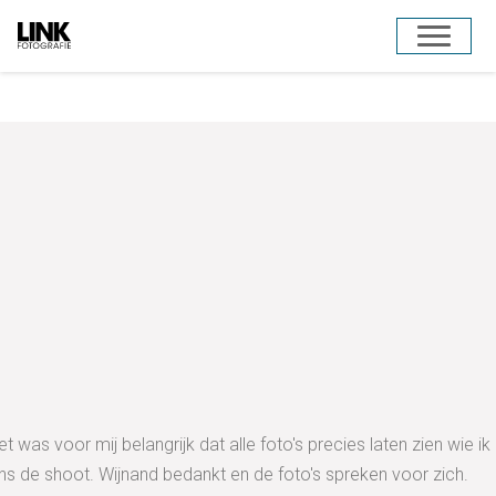
Door
Toggle 
naar
de
hoofd
inhoud
t was voor mij belangrijk dat alle foto's precies laten zien wie 
dens de shoot. Wijnand bedankt en de foto's spreken voor zich.