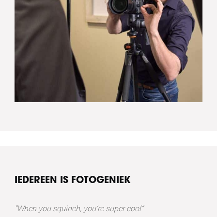
IEDEREEN IS FOTOGENIEK
“When you squinch, you’re super cool”