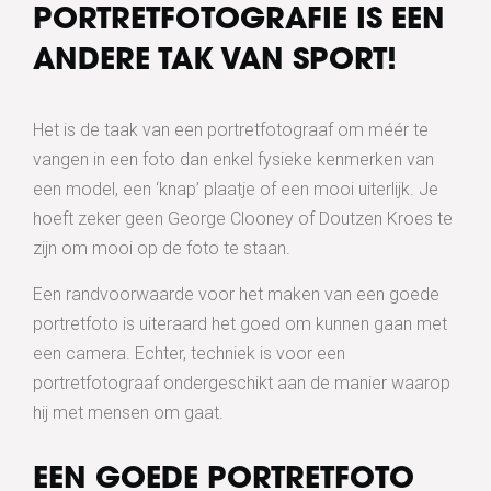
PORTRETFOTOGRAFIE IS EEN
ANDERE TAK VAN SPORT!
Het is de taak van een portretfotograaf om méér te
vangen in een foto dan enkel fysieke kenmerken van
een model, een ‘knap’ plaatje of een mooi uiterlijk. Je
hoeft zeker geen George Clooney of Doutzen Kroes te
zijn om mooi op de foto te staan.
Een randvoorwaarde voor het maken van een goede
portretfoto is uiteraard het goed om kunnen gaan met
een camera. Echter, techniek is voor een
portretfotograaf ondergeschikt aan de manier waarop
hij met mensen om gaat.
EEN GOEDE PORTRETFOTO