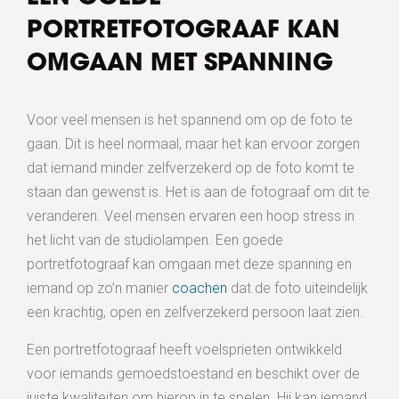
PORTRETFOTOGRAAF KAN
OMGAAN MET SPANNING
Voor veel mensen is het spannend om op de foto te
gaan. Dit is heel normaal, maar het kan ervoor zorgen
dat iemand minder zelfverzekerd op de foto komt te
staan dan gewenst is. Het is aan de fotograaf om dit te
veranderen. Veel mensen ervaren een hoop stress in
het licht van de studiolampen. Een goede
portretfotograaf kan omgaan met deze spanning en
iemand op zo’n manier
coachen
dat de foto uiteindelijk
een krachtig, open en zelfverzekerd persoon laat zien.
Een portretfotograaf heeft voelsprieten ontwikkeld
voor iemands gemoedstoestand en beschikt over de
juiste kwaliteiten om hierop in te spelen. Hij kan iemand