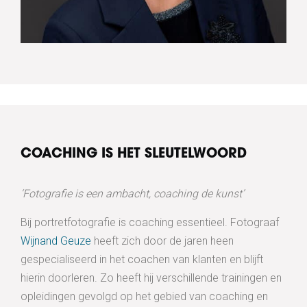
COACHING IS HET SLEUTELWOORD
‘Fotografie is een ambacht, coaching de kunst’
Bij portretfotografie is coaching essentieel. Fotograaf
Wijnand Geuze
heeft zich door de jaren heen
gespecialiseerd in het coachen van klanten en blijft
hierin doorleren. Zo heeft hij verschillende trainingen en
opleidingen gevolgd op het gebied van coaching en